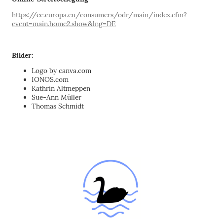
https://ec.europa.eu/consumers/odr/main/index.cfm?
event=main.home2.show&lng=DE
Bilder:
Logo by canva.com
IONOS.com
Kathrin Altmeppen
Sue-Ann Müller
Thomas Schmidt